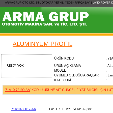
ARMA GRUP OTO LTD. ŞTİ. OTOKAR YETKİLİ YEDEK PARÇA BAYİ |
LAND ROVER 
ALUMINYUM PROFIL
ÜRÜN KODU
: 71
ÜRÜN AÇIKLAMA
: A
MODEL
:
UYUMLU OLDUĞU ARAÇLAR
: La
KATEGORİ
:
71A10-72190-AA
' KODLU ÜRÜNE AİT GÜNCEL FİYAT BİLGİSİ İÇİN LÜ
71A10-35017-AA
LASTIK LEVYESI KISA (38/1