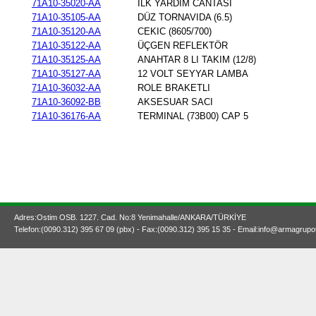
71A10-35020-AA
ILK YARDIM CANTASI
71A10-35105-AA
DÜZ TORNAVIDA (6.5)
71A10-35120-AA
CEKIC (8605/700)
71A10-35122-AA
ÜÇGEN REFLEKTÖR
71A10-35125-AA
ANAHTAR 8 LI TAKIM (12/8)
71A10-35127-AA
12 VOLT SEYYAR LAMBA
71A10-36032-AA
ROLE BRAKETLI
71A10-36092-BB
AKSESUAR SACI
71A10-36176-AA
TERMINAL (73B00) CAP 5
Adres:Ostim OSB. 1227. Cad. No:8 Yenimahalle/ANKARA/TÜRKİYE
Telefon:(0090.312) 395 67 09 (pbx) - Fax:(0090.312) 395 15 35 - Email:info@armagrupo